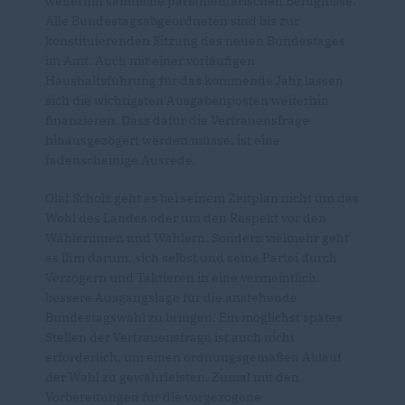
weiterhin sämtliche parlamentarischen Befugnisse.
Alle Bundestagsabgeordneten sind bis zur
konstituierenden Sitzung des neuen Bundestages
im Amt. Auch mit einer vorläufigen
Haushaltsführung für das kommende Jahr lassen
sich die wichtigsten Ausgabenposten weiterhin
finanzieren. Dass dafür die Vertrauensfrage
hinausgezögert werden müsse, ist eine
fadenscheinige Ausrede.
Olaf Scholz geht es bei seinem Zeitplan nicht um das
Wohl des Landes oder um den Respekt vor den
Wählerinnen und Wählern. Sondern vielmehr geht
es ihm darum, sich selbst und seine Partei durch
Verzögern und Taktieren in eine vermeintlich
bessere Ausgangslage für die anstehende
Bundestagswahl zu bringen. Ein möglichst spätes
Stellen der Vertrauensfrage ist auch nicht
erforderlich, um einen ordnungsgemäßen Ablauf
der Wahl zu gewährleisten. Zumal mit den
Vorbereitungen für die vorgezogene