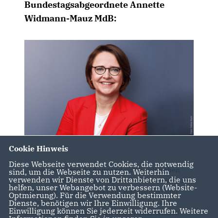
Bundestagsabgeordnete Annette
Widmann-Mauz MdB:
Cookie Hinweis
Diese Webseite verwendet Cookies, die notwendig
Unser Land braucht dringend einen politischen
sind, um die Webseite zu nutzen. Weiterhin
verwenden wir Dienste von Drittanbietern, die uns
Kurswechsel und stabile Mehrheiten für eine neue
helfen, unser Webangebot zu verbessern (Website-
Regierung, die uns wieder auf Wachstums- und
Optmierung). Für die Verwendung bestimmter
Stabilitätskurs bringt – gerade angesichts der
Dienste, benötigen wir Ihre Einwilligung. Ihre
Einwilligung können Sie jederzeit widerrufen. Weitere
immensen wirtschaftlichen und internationalen