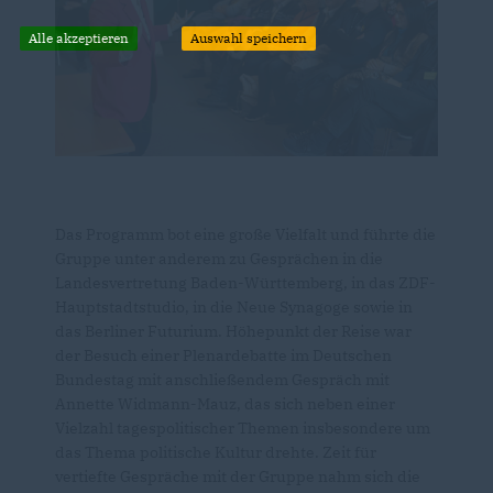
Alle akzeptieren
Auswahl speichern
Das Programm bot eine große Vielfalt und führte die
Gruppe unter anderem zu Gesprächen in die
Landesvertretung Baden-Württemberg, in das ZDF-
Hauptstadtstudio, in die Neue Synagoge sowie in
das Berliner Futurium. Höhepunkt der Reise war
der Besuch einer Plenardebatte im Deutschen
Bundestag mit anschließendem Gespräch mit
Annette Widmann-Mauz, das sich neben einer
Vielzahl tagespolitischer Themen insbesondere um
das Thema politische Kultur drehte. Zeit für
vertiefte Gespräche mit der Gruppe nahm sich die