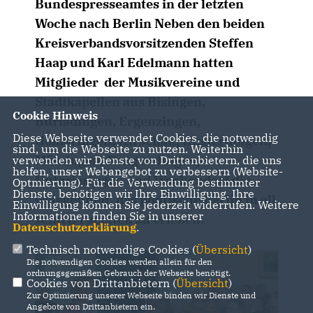
Bundespresseamtes in der letzten
Woche nach Berlin Neben den beiden
Kreisverbandsvorsitzenden Steffen
Haap und Karl Edelmann hatten
Mitglieder der Musikvereine und
Stadtkapellen aus Bisingen,
Cookie Hinweis
Burladingen, Ergenzingen,
Diese Webseite verwendet Cookies, die notwendig
Gomaringen, Hirschau, Kusterdingen,
sind, um die Webseite zu nutzen. Weiterhin
Mössingen, Rangendingen,
verwenden wir Dienste von Drittanbietern, die uns
helfen, unser Webangebot zu verbessern (Website-
Unterjesingen und Wachendorf die
Optmierung). Für die Verwendung bestimmter
Dienste, benötigen wir Ihre Einwilligung. Ihre
Gelegenheit, das politische Berlin in all
Einwilligung können Sie jederzeit widerrufen. Weitere
Informationen finden Sie in unserer
seinen Facetten zu erleben.
Datenschutzerklärung
.
Technisch notwendige Cookies (
Übersicht
)
Die notwendigen Cookies werden allein für den
ordnungsgemäßen Gebrauch der Webseite benötigt.
Cookies von Drittanbietern (
Übersicht
)
Zur Optimierung unserer Webseite binden wir Dienste und
Angebote von Drittanbietern ein.