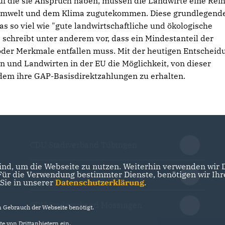
uf die sie Anspruch haben, müssen die Landwirte eine Rei
er Umwelt und dem Klima zugutekommen. Diese grundlegend
s so viel wie "gute landwirtschaftliche und ökologische
chreibt unter anderem vor, dass ein Mindestanteil der
oder Merkmale entfallen muss. Mit der heutigen Entscheid
n und Landwirten in der EU die Möglichkeit, von dieser
zdem ihre GAP-Basisdirektzahlungen zu erhalten.
CDU Stadtverband Tübingen
nd, um die Webseite zu nutzen. Weiterhin verwenden wir Di
r die Verwendung bestimmter Dienste, benötigen wir Ihre 
CDU Stadtverband Rottenburg
 Sie in unserer
Datenschutzerklärung
.
CDU Stadtverband Mössingen
Gebrauch der Webseite benötigt.
e von Drittanbietern ein.