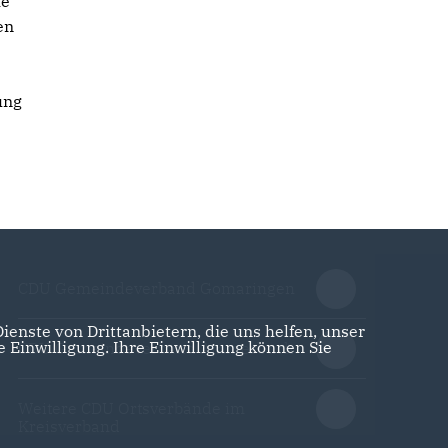
he
en
ung
CDU Gemeindeverband Gomaringen
enste von Drittanbietern, die uns helfen, unser
Einwilligung. Ihre Einwilligung können Sie
CDU Gemeindeverband Ammerbuch
Weitere CDU Ortsverbände im
Kreisverband