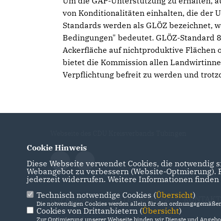
Um die GAP-Unterstützung zu erhalten, a
von Konditionalitäten einhalten, die d
Standards werden als GLÖZ bezeichnet, wa
Bedingungen" bedeutet. GLÖZ-Standard 8 s
Ackerfläche auf nichtproduktive Flächen 
bietet die Kommission allen Landwirtinne
Verpflichtung befreit zu werden und trot
Webseite des CDU Kreisverbands Tübingen
Cookie Hinweis
Diese Webseite verwendet Cookies, die notwendig si
Webangebot zu verbessern (Website-Optmierung). Fü
jederzeit widerrufen. Weitere Informationen finden
Technisch notwendige Cookies (
Übersicht
)
IMPRESSUM
DATENSCHUTZ
KONTAKT
Die notwendigen Cookies werden allein für den ordnungsgemäßen 
Cookies von Drittanbietern (
Übersicht
)
Zur Optimierung unserer Webseite binden wir Dienste und Angebot