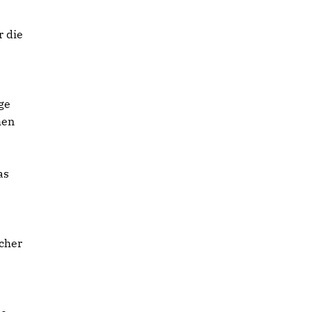
r die
ge
hen
as
cher