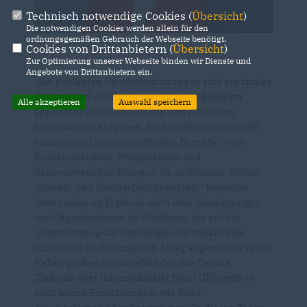
Technisch notwendige Cookies (
Übersicht
)
Die notwendigen Cookies werden allein für den
ordnungsgemäßen Gebrauch der Webseite benötigt.
Cookies von Drittanbietern (
Übersicht
)
Zur Optimierung unserer Webseite binden wir Dienste und
Angebote von Drittanbietern ein.
Die geplanten Haushaltskürzungen sind ein fatales
Zeichen und Ausdruck mangelnden Respekts
Alle akzeptieren
Auswahl speichern
gegenüber den Dienststellen und den ihnen
anvertrauten Aufgaben. Sie betreffen nahezu alle
sozialen und gesellschaftlichen Bereiche - von
Krankenhäusern, Pflegeheimen und
Behinderteneinrichtungen bis zu Schulen, Kultur,
Umwelt- und Naturschutzprojekten.“ Betroffen
davon seien im Ergebnis auch viele Einrichtungen
und Organisationen im Wahlkreis, die auf die
Unterstützung der Freiwilligen für zusätzliche
Hilfen und Maßnahmen im Alltag angewiesen seien.
Neben großen Sozialverbänden wie Caritas,
Diakonie oder Internationaler Bund (IB) treffe es
auch kleine Einrichtungen, wie Kitas,