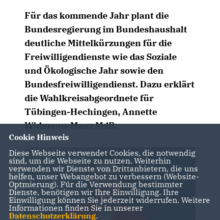
Für das kommende Jahr plant die
Bundesregierung im Bundeshaushalt
deutliche Mittelkürzungen für die
Freiwilligendienste wie das Soziale
und Ökologische Jahr sowie den
Bundesfreiwilligendienst. Dazu erklärt
die Wahlkreisabgeordnete für
Tübingen-Hechingen, Annette
Widmann-Mauz MdB:
Cookie Hinweis
Diese Webseite verwendet Cookies, die notwendig
sind, um die Webseite zu nutzen. Weiterhin
verwenden wir Dienste von Drittanbietern, die uns
helfen, unser Webangebot zu verbessern (Website-
Optmierung). Für die Verwendung bestimmter
Dienste, benötigen wir Ihre Einwilligung. Ihre
Einwilligung können Sie jederzeit widerrufen. Weitere
Informationen finden Sie in unserer
Datenschutzerklärung
.