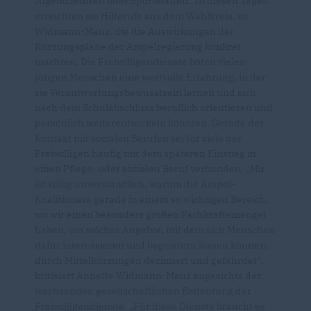
Jugendzentren oder Sportstätten. In diesen Tagen
erreichten sie Hilferufe aus dem Wahlkreis, so
Widmann-Mauz, die die Auswirkungen der
Kürzungspläne der Ampelregierung konkret
machten. Die Freiwilligendienste böten vielen
jungen Menschen eine wertvolle Erfahrung, in der
sie Verantwortungsbewusstsein lernen und sich
nach dem Schulabschluss beruflich orientieren und
persönlich weiterentwickeln könnten. Gerade der
Kontakt mit sozialen Berufen sei für viele der
Freiwilligen häufig mit dem späteren Einstieg in
einen Pflege- oder sozialen Beruf verbunden. „Mir
ist völlig unverständlich, warum die Ampel-
Koalitionäre gerade in einem so wichtigen Bereich,
wo wir einen besonders großen Fachkräftemangel
haben, ein solches Angebot, mit dem sich Menschen
dafür interessieren und begeistern lassen können,
durch Mittelkürzungen dezimiert und gefährdet“,
kritisiert Annette Widmann-Mauz angesichts der
wachsenden gesellschaftlichen Bedeutung der
Freiwilligendienste. „Für diese Dienste braucht es