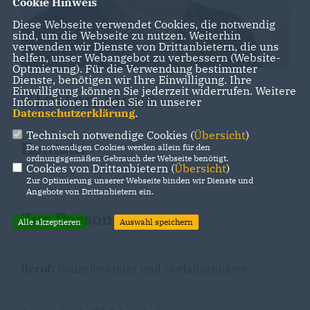
Cookie Hinweis
Diese Webseite verwendet Cookies, die notwendig
sind, um die Webseite zu nutzen. Weiterhin
verwenden wir Dienste von Drittanbietern, die uns
helfen, unser Webangebot zu verbessern (Website-
Optmierung). Für die Verwendung bestimmter
Dienste, benötigen wir Ihre Einwilligung. Ihre
Einwilligung können Sie jederzeit widerrufen. Weitere
Steffen Hess
Informationen finden Sie in unserer
Datenschutzerklärung
.
Technisch notwendige Cookies (
Übersicht
)
Kontakt
Die notwendigen Cookies werden allein für den
ordnungsgemäßen Gebrauch der Webseite benötigt.
Cookies von Drittanbietern (
Übersicht
)
Zur Optimierung unserer Webseite binden wir Dienste und
Angebote von Drittanbietern ein.
Zur Person
Alle akzeptieren
Auswahl speichern
Beruf:
Polizeibeamter und Notfallsanitäter