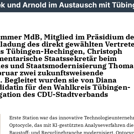
k und Arnold im Austausch mit Tübin
Kemmer MdB, Mitglied im Präsidium d
ladung des direkt gewählten Vertret
s Tübingen-Hechingen, Christoph
mentarische Staatssekretär beim
ales und Staatsmodernisierung Thoma
ruar zwei zukunftsweisende
 Begleitet wurden sie von Diana
idatin für den Wahlkreis Tübingen-
gation des CDU-Stadtverbands
Erste Station war das innovative Technologieunterne
Optocycle, das mit KI-gestützten Analyseverfahren die
Baustoff- und Recyclingbranche modernisiert. Optocyc