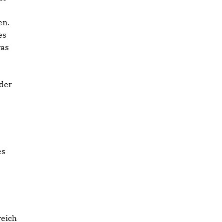
en.
es
was
 der
es
reich