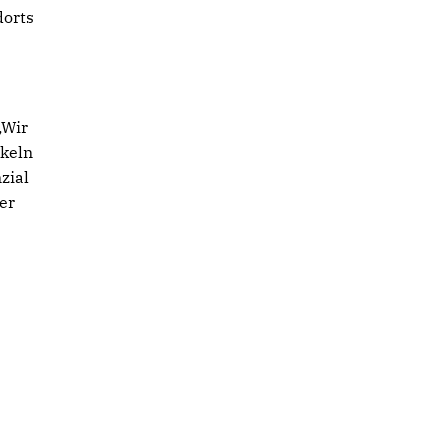
dorts
„Wir
ckeln
zial
er