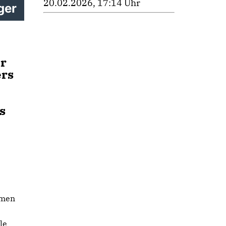
20.02.2026, 17:14 Uhr
ger
er
ers
s
hmen
le