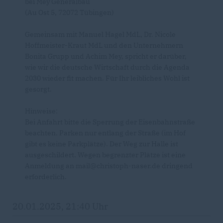
bei Mey Generalbau
(Au Ost 5, 72072 Tübingen)
Gemeinsam mit Manuel Hagel MdL, Dr. Nicole
Hoffmeister-Kraut MdL und den Unternehmern
Bonita Grupp und Achim Mey, spricht er darüber,
wie wir die deutsche Wirtschaft durch die Agenda
2030 wieder fit machen. Für Ihr leibliches Wohl ist
gesorgt.
Hinweise:
Bei Anfahrt bitte die Sperrung der Eisenbahnstraße
beachten. Parken nur entlang der Straße (im Hof
gibt es keine Parkplätze). Der Weg zur Halle ist
ausgeschildert. Wegen begrenzter Plätze ist eine
Anmeldung an mail@christoph-naser.de dringend
erforderlich.
20.01.2025, 21:40 Uhr