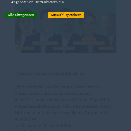
Angebote von Drittanbietern ein.
Alle akzeptieren
Auswahl speichern
Christoph Naser lädt herzlich ein zu
Wirtschaftstalk am Vormittag. Arbeit vor Ort.
Wirtschaftswachstum für Deutschland.“
mit CDU-Landesvorsitzendem Manuel Hagel MdL,
Wirtschaftministerin Dr. Nicole Hoffmeister-Kraut
MdL und den Unternehmern Bonita Grupp und
Achim Mey
am 31. Januar 2025 um 10 Uhr