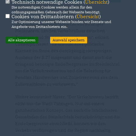
Technisch notwendige Cookies (
Übersicht
)
Die notwendigen Cookies werden allein für den
ordnungsgemäßen Gebrauch der Webseite benötigt.
Cookies von Drittanbietern (
Übersicht
)
Zur Optimierung unserer Webseite binden wir Dienste und
Der Schindhaubasistunnel ist ein wichtiger
Angebote von Drittanbietern ein.
Meilenstein, um den Verkehrsfluss zwischen
Tübingen und Stuttgart zu verbessern“, erklärt
Alle akzeptieren
Auswahl speichern
Christoph Naser. "Es braucht aber politische
Klarheit im Sinne des durchgängig vierspurigen
Ausbaus der B 27 insgesamt und damit auch die
dringend benötigte Endelbergtrasse im Steinlachtal,
um die Verkehrssituation und die Belastung für
Pendler, Handwerker und Zulieferer etwa aus dem
Zollernalbkreis zu verbessern.“
Weiter konstatiert Naser: "Der Verkehrsstau betrifft
nicht nur die Stadt Tübingen. Nur mit einem
ganzheitlichen Konzept, das auch die ländlicheren
Gemeinden des Steinlachtals berücksichtigt und die
Endelbergtrasse einschließt, können wir den
Verkehr verflüssigen und die Region nachhaltig