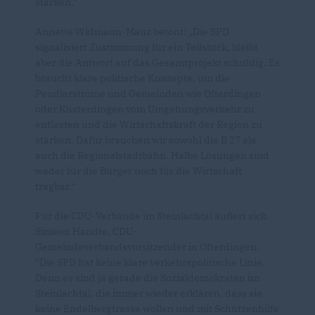
stärken."
Annette Widmann-Mauz betont: „Die SPD
signalisiert Zustimmung für ein Teilstück, bleibt
aber die Antwort auf das Gesamtprojekt schuldig. Es
braucht klare politische Konzepte, um die
Pendlerströme und Gemeinden wie Ofterdingen
oder Kusterdingen vom Umgehungsverkehr zu
entlasten und die Wirtschaftskraft der Region zu
stärken. Dafür brauchen wir sowohl die B 27 als
auch die Regionalstadtbahn. Halbe Lösungen sind
weder für die Bürger noch für die Wirtschaft
tragbar.“
Für die CDU-Verbände im Steinlachtal äußert sich
Simeon Handte, CDU-
Gemeindeverbandsvorsitzender in Ofterdingen:
"Die SPD hat keine klare verkehrspolitische Linie.
Denn es sind ja gerade die Sozialdemokraten im
Steinlachtal, die immer wieder erklären, dass sie
keine Endelbergtrasse wollen und mit Schützenhilfe