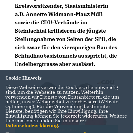
Kreisvorsitzender, Staatsministerin
a.D. Annette Widmann-Mauz MdB
sowie die CDU-Verbände im
Steinlachtal kritisieren die jüngste
Stellungnahme von Seiten der SPD, die
sich zwar für den vierspurigen Bau des
Schindhaubasistunnels ausspricht, die
Endelbergtrasse aber auslässt.
Cookie Hinweis
Diese Webseite verwendet Cookies, die notwendig
sind, um die Webseite zu nutzen. Weiterhin
verwenden wir Dienste von Drittanbietern, die uns
helfen, unser Webangebot zu verbessern (Website-
Optmierung). Für die Verwendung bestimmter
Dienste, benötigen wir Ihre Einwilligung. Ihre
Einwilligung können Sie jederzeit widerrufen. Weitere
Informationen finden Sie in unserer
Datenschutzerklärung
.