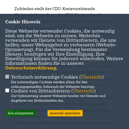
Zufrieden stellt der CDU-Kreisvorsitzende
Christoph Naser fest: „Als CDU-Kreisverband
Cookie Hinweis
Tübingen machen wir ganz konkrete Politik für die
Menschen in unserem Land. Mit der Kompetenz
Diese Webseite verwendet Cookies, die notwendig
unserer Mitglieder vor Ort gestalten wir die
sind, um die Webseite zu nutzen. Weiterhin
verwenden wir Dienste von Drittanbietern, die uns
Programmatik unserer CDU-Landespartei. Mit
helfen, unser Webangebot zu verbessern (Website-
unseren Anträgen haben wir einen Schwerpunkt
Optmierung). Für die Verwendung bestimmter
auf unsere Bau-, Energie- und Landwirtschaft sowie
Dienste, benötigen wir Ihre Einwilligung. Ihre
Einwilligung können Sie jederzeit widerrufen. Weitere
das nicht minder wichtige Thema Menschenrechte
Informationen finden Sie in unserer
gelegt.“ Anschließend ergänzt Naser: „Wir machen
Datenschutzerklärung
.
deutlich, dass wir der Orientierungslosigkeit der
Technisch notwendige Cookies (
Übersicht
)
Ampel-Koalition entgegentreten. Wir brauchen jetzt
Die notwendigen Cookies werden allein für den
Impulse für die Schaffung neuen Wohnraums,
ordnungsgemäßen Gebrauch der Webseite benötigt.
Cookies von Drittanbietern (
Übersicht
)
Klarheit für die Energieversorgung unserer
Zur Optimierung unserer Webseite binden wir Dienste und
Industrie und verbesserte Rahmenbedingungen für
Angebote von Drittanbietern ein.
unsere Landwirte. Mit der Positionierung für das
Nordische Modell (Sexkaufverbot) zeigen wir, dass
Alle akzeptieren
Auswahl speichern
wir Menschenhandel und
Menschenrechtsverletzungen klar entgegentreten."