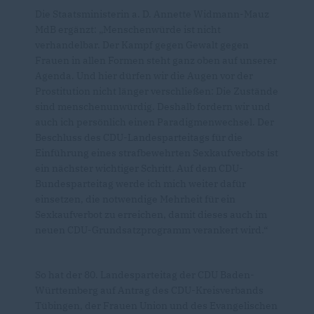
Die Staatsministerin a. D. Annette Widmann-Mauz
MdB ergänzt: „Menschenwürde ist nicht
verhandelbar. Der Kampf gegen Gewalt gegen
Frauen in allen Formen steht ganz oben auf unserer
Agenda. Und hier dürfen wir die Augen vor der
Prostitution nicht länger verschließen: Die Zustände
sind menschenunwürdig. Deshalb fordern wir und
auch ich persönlich einen Paradigmenwechsel. Der
Beschluss des CDU-Landesparteitags für die
Einführung eines strafbewehrten Sexkaufverbots ist
ein nächster wichtiger Schritt. Auf dem CDU-
Bundesparteitag werde ich mich weiter dafür
einsetzen, die notwendige Mehrheit für ein
Sexkaufverbot zu erreichen, damit dieses auch im
neuen CDU-Grundsatzprogramm verankert wird.“
So hat der 80. Landesparteitag der CDU Baden-
Württemberg auf Antrag des CDU-Kreisverbands
Tübingen, der Frauen Union und des Evangelischen