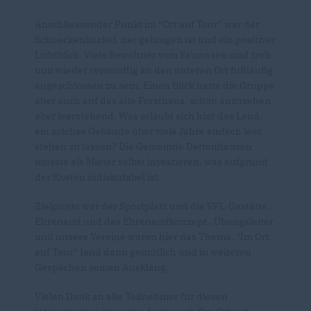
Anschliessender Punkt im “Ort auf Tour” war der
Schneckenbuckel, der gelungen ist und ein positiver
Lichtblick. Viele Bewohner vom Sauwasen sind froh
nun wieder vernünftig an den unteren Ort fußläufig
angeschlossen zu sein. Einen Blick hatte die Gruppe
aber auch auf das alte Forsthaus, schön anzusehen,
aber leerstehend. Was erlaubt sich hier das Land,
ein solches Gebäude über viele Jahre einfach leer
stehen zu lassen? Die Gemeinde Dettenhausen
müsste als Mieter selbst investieren, was aufgrund
der Kosten indiskutabel ist.
Zielpunkt war der Sportplatz und die VFL-Gastätte.
Ehrenamt und das Ehrenamtkonzept , Übungsleiter
und unsere Vereine waren hier das Thema. “Im Ort
auf Tour” fand dann gemütlich und in weiteren
Gespächen seinen Ausklang.
Vielen Dank an alle Teilnehmer für diesen