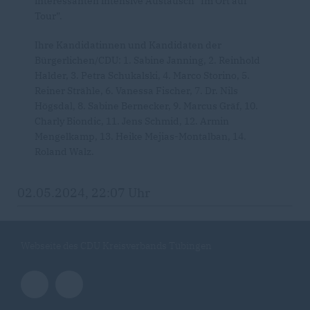
interessanten intensive Austausch “Im Ort auf
Tour”.
Ihre Kandidatinnen und Kandidaten der
Bürgerlichen/CDU: 1. Sabine Janning, 2. Reinhold
Halder, 3. Petra Schukalski, 4. Marco Storino, 5.
Reiner Strähle, 6. Vanessa Fischer, 7. Dr. Nils
Högsdal, 8. Sabine Bernecker, 9. Marcus Gräf, 10.
Charly Biondic, 11. Jens Schmid, 12. Armin
Mengelkamp, 13. Heike Mejias-Montalban, 14.
Roland Walz.
02.05.2024, 22:07 Uhr
Webseite des CDU Kreisverbands Tübingen