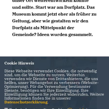
unser Ort weiterentwickeln könnte
und sollte. Start war am Dorfplatz. Das
Museum kommt jetzt eher als früher zu
Geltung, aber wie gestalten wir den
Dorfplatz als Mittelpunkt der
Gemeinde? Ideen wurden gesammelt.
Cookie Hinweis
Diese Webseite verwendet Cookies, die notwendig
sind, um die Webseite zu nutzen. Weiterhin
verwenden wir Dienste von Drittanbietern, die uns
helfen, unser Webangebot zu verbessern (Website-
Optmierung). Für die Verwendung bestimmter
Dienste, benötigen wir Ihre Einwilligung. Ihre
Einwilligung können Sie jederzeit widerrufen. Weitere
Informationen finden Sie in unserer
Datenschutzerklärung
.