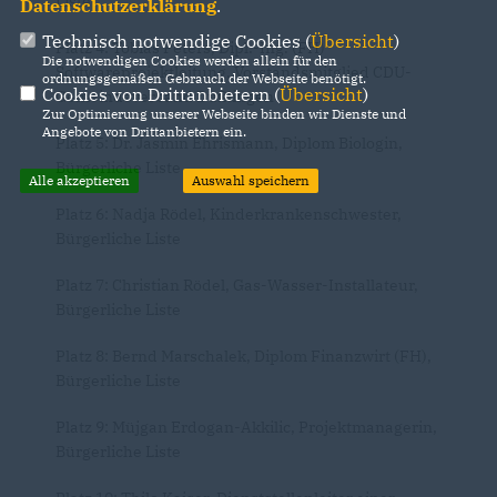
Liste
Datenschutzerklärung
.
Technisch notwendige Cookies (
Übersicht
)
Platz 4: Tobias Peters, Dipl.-Ing. (FH)
Die notwendigen Cookies werden allein für den
Softwareprojektleitung, Vorstandsmitglied CDU-
ordnungsgemäßen Gebrauch der Webseite benötigt.
Cookies von Drittanbietern (
Übersicht
)
Gemeindeverband Dußlingen
Zur Optimierung unserer Webseite binden wir Dienste und
Angebote von Drittanbietern ein.
Platz 5: Dr. Jasmin Ehrismann, Diplom Biologin,
Bürgerliche Liste
Alle akzeptieren
Auswahl speichern
Platz 6: Nadja Rödel, Kinderkrankenschwester,
Bürgerliche Liste
Platz 7: Christian Rödel, Gas-Wasser-Installateur,
Bürgerliche Liste
Platz 8: Bernd Marschalek, Diplom Finanzwirt (FH),
Bürgerliche Liste
Platz 9: Müjgan Erdogan-Akkilic, Projektmanagerin,
Bürgerliche Liste