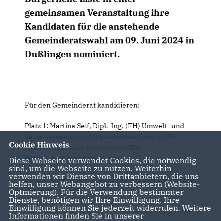
gemeinsamen Veranstaltung ihre
Kandidaten für die anstehende
Gemeinderatswahl am 09. Juni 2024 in
Dußlingen nominiert.
Für den Gemeinderat kandidieren:
Platz 1: Martina Seif, Dipl.-Ing. (FH) Umwelt- und
Verfahrenstechnik, Mitgliederbeauftragte CDU-
Cookie Hinweis
Kreisverband und Vorsitzende CDU-
Gemeindeverband Dußlingen
Diese Webseite verwendet Cookies, die notwendig
sind, um die Webseite zu nutzen. Weiterhin
verwenden wir Dienste von Drittanbietern, die uns
Platz 2: Rahel Kocher, Assistenz der Bereichsleitung,
helfen, unser Webangebot zu verbessern (Website-
Bürgerliche Liste
Optmierung). Für die Verwendung bestimmter
Dienste, benötigen wir Ihre Einwilligung. Ihre
Einwilligung können Sie jederzeit widerrufen. Weitere
Platz 3: Patricia Rodniam, Tagesmutter, Bürgerliche
Informationen finden Sie in unserer