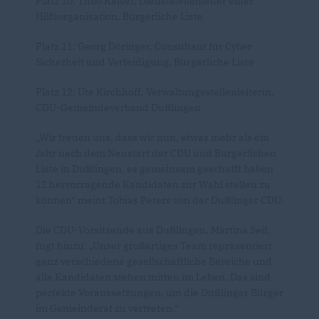
Platz 10: Thilo Kaiser, Dienststellenleiter einer
Hilfsorganisation, Bürgerliche Liste
Platz 11: Georg Döringer, Consultant für Cyber
Sicherheit und Verteidigung, Bürgerliche Liste
Platz 12: Ute Kirchhoff, Verwaltungsstellenleiterin,
CDU-Gemeindeverband Dußlingen
Wir freuen uns, dass wir nun, etwas mehr als ein
Jahr nach dem Neustart der CDU und Bürgerlichen
Liste in Dußlingen, es gemeinsam geschafft haben
12 hervorragende Kandidaten zur Wahl stellen zu
können“ meint Tobias Peters von der Dußlinger CDU.
Die CDU-Vorsitzende aus Dußlingen, Martina Seif,
fügt hinzu: „Unser großartiges Team repräsentiert
ganz verschiedene gesellschaftliche Bereiche und
alle Kandidaten stehen mitten im Leben. Das sind
perfekte Voraussetzungen, um die Dußlinger Bürger
im Gemeinderat zu vertreten.“