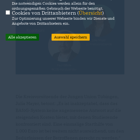
Die notwendigen Cookies werden allein für den
ordnungsgemäßen Gebrauch der Webseite benötigt.
Cookies von Drittanbietern (
Übersicht
)
Zur Optimierung unserer Webseite binden wir Dienste und
Angebote von Drittanbietern ein.
Alle akzeptieren
Auswahl speichern
Die Kreisvorsitzende der Jungen Union Tübingen,
Julia Mayer, betont: „Es ist inakzeptabel, dass das
BAföG-System keine angemessene Antwort auf die
steigenden Kosten bietet, mit denen Studierende
konfrontiert sind. Eine einmalige Starthilfe von
1.000 Euro ist bei weitem nicht ausreichend, um den
Bedürfnissen der Betroffenen gerecht zu werden.“