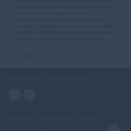
und Verbänden: für ähnliche Herausforderungen
haben wir unterschiedliche Ansatzpunkte die wir
direkt miteinander vergleichen konnten. Der
Austausch ermöglicht aber den Vergleich der
jeweiligen Erfahrungen und lässt somit beide Seiten
profitieren. Wir danken für die spannende Sitzung
und freuen uns bereits auf eine Wiederholung!
16.11.2022, 23:11 Uhr
Webseite des CDU Kreisverbands Tübingen
IMPRESSUM
DATENSCHUTZ
KONTAKT
CDU Stadtverband Tübingen