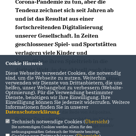
Corona-Pandemie zu tun, aber die
Tendenz zeichnet sich seit Jahren ab
und ist das Resultat aus einer
fortschreitenden Digitalisierung
unserer Gesellschaft. In Zeiten
geschlossener Spiel- und Sportstätten
verlagern viele Kinder und
Jugendliche ihren Spieltrieb in die
Cookie Hinweis
digitale Welt, in der aktuell auch das
Diese Webseite verwendet Cookies, die notwendig
Lernen stattfindet, die Kommunikation
sind, um die Webseite zu nutzen. Weiterhin
verwenden wir Dienste von Drittanbietern, die uns
mit Gleichgesinnten und diverse
helfen, unser Webangebot zu verbessern (Website-
Optmierung). Für die Verwendung bestimmter
Unterhaltungsmöglichkeiten.
Dienste, benötigen wir Ihre Einwilligung. Ihre
Einwilligung können Sie jederzeit widerrufen. Weitere
Informationen finden Sie in unserer
Datenschutzerklärung
.
War bereits vor Corona die Rede von Adipositas,
Diabetes Typ 2 oder Haltungsschäden im Kindes-
Technisch notwendige Cookies (
Übersicht
)
und Jugendalter, so hat sich nun die Lage massiv
Die notwendigen Cookies werden allein für den
verschärft. Ingo Froböse, Professor an der
ordnungsgemäßen Gebrauch der Webseite benötigt.