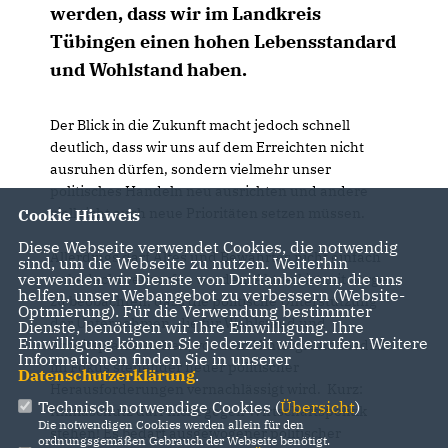
werden, dass wir im Landkreis
Tübingen einen hohen Lebensstandard
und Wohlstand haben.
Der Blick in die Zukunft macht jedoch schnell
deutlich, dass wir uns auf dem Erreichten nicht
ausruhen dürfen, sondern vielmehr unser
politisches Handeln neu ausrichten und andere
vielleicht auch neue Prioritäten setzen müssen.
Cookie Hinweis
Diese Webseite verwendet Cookies, die notwendig
Allerdings darf Altes und Bewährtes nicht einfach
sind, um die Webseite zu nutzen. Weiterhin
verwenden wir Dienste von Drittanbietern, die uns
unbedacht verworfen werden. Aktuell ist mit Sorge
helfen, unser Webangebot zu verbessern (Website-
zu beobachten, dass die politische Unterstützung
Optmierung). Für die Verwendung bestimmter
der Unternehmen, die für Wohlstand und
Dienste, benötigen wir Ihre Einwilligung. Ihre
Einwilligung können Sie jederzeit widerrufen. Weitere
Arbeitsplätze stehen, vor dem Hintergrund medial
Informationen finden Sie in unserer
im Fokus stehender neuer politischer
Datenschutzerklärung
.
Herausforderungen vernachlässigt wird. Kurz:
Technisch notwendige Cookies (
Übersicht
)
Klimaschutz darf nicht gegen Wirtschaftspolitik
Die notwendigen Cookies werden allein für den
stehen! Es bedarf ausgewogener politischer
ordnungsgemäßen Gebrauch der Webseite benötigt.