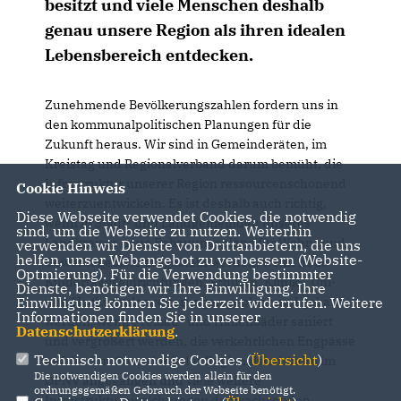
besitzt und viele Menschen deshalb
genau unsere Region als ihren idealen
Lebensbereich entdecken.
Zunehmende Bevölkerungszahlen fordern uns in
den kommunalpolitischen Planungen für die
Zukunft heraus. Wir sind in Gemeinderäten, im
Kreistag und Regionalverband darum bemüht, die
Infrastruktur unserer Region ressourcenschonend
Cookie Hinweis
weiterzuentwickeln. Es ist deshalb auch richtig,
Diese Webseite verwendet Cookies, die notwendig
wenn in Stadt- und Landgemeinden unseres
sind, um die Webseite zu nutzen. Weiterhin
Landkreises neue Bebauungspläne für Wohn- und
verwenden wir Dienste von Drittanbietern, die uns
helfen, unser Webangebot zu verbessern (Website-
Gewerbegebiete aufgestellt werden, wenn neue
Optmierung). Für die Verwendung bestimmter
Kindertageseinrichtungen, Schulen, Klinik-, Uni-
Dienste, benötigen wir Ihre Einwilligung. Ihre
Einwilligung können Sie jederzeit widerrufen. Weitere
und Hochschulerweiterungen geplant und gebaut
Informationen finden Sie in unserer
werden, wenn Freibad- und Hallenbäder saniert
Datenschutzerklärung
.
und vergrößert werden, die verkehrlichen Engpässe
Technisch notwendige Cookies (
Übersicht
)
auf der Straße und mit der Regionalstadtbahn im
Die notwendigen Cookies werden allein für den
ÖPNV angegangen und viele weitere
ordnungsgemäßen Gebrauch der Webseite benötigt.
Infrastruktureinrichtungen der wachsenden